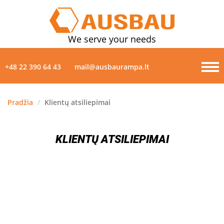
We serve your needs
+48 22 390 64 43
mail@ausbaurampa.lt
Pradžia
/
Klientų atsiliepimai
PRODUKTAI
KLIENTŲ ATSILIEPIMAI
APIE MUS
NAUJIENOS
GALERIJA
KONTAKTAI