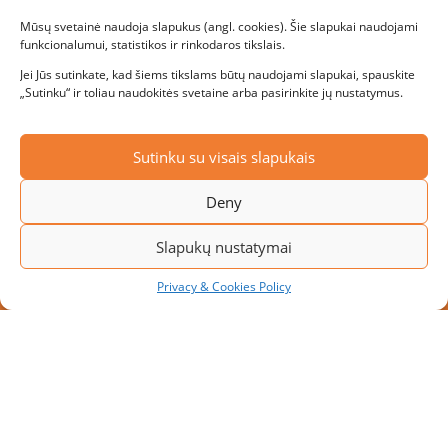
Mūsų svetainė naudoja slapukus (angl. cookies). Šie slapukai naudojami
funkcionalumui, statistikos ir rinkodaros tikslais.
Jei Jūs sutinkate, kad šiems tikslams būtų naudojami slapukai, spauskite
„Sutinku“ ir toliau naudokitės svetaine arba pasirinkite jų nustatymus.
Sutinku su visais slapukais
Deny
Slapukų nustatymai
Privacy & Cookies Policy
NAUJAS PROJEKTAS: MODULINĖ
PAKROVIMO PLATFORMA SU 10
PAKROVIMO VIETŲ
Didėjant transportavimo apimtims, įmonės ieško