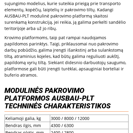
sujungimo modelius, kurie suteikia prieigą prie transporto
elementų, kopėčių, laiptelių ir pakrovimo tiltų. Kadangi
AUSBAU-PLT modulinė pakrovimo platformą skaitosi
surenkamą konstrukciją, jei reikia, ją galima perkelti sandėlio
teritorijoje arba už jo ribų.
Krovimo platformoms, taip pat rampai naudojamos
papildomos parinktys. Taigi, priklausomai nuo pakrovimo
darbų pobūdžio, galima įrengti išankstinį arba sulankstomą
tiltą, atraminius kojeles, kad būtų galima reguliuoti aukštį,
papildomą vyrių tiltą. Siekiant didesnio darbuotojų saugumo,
platformose gali būti įrengti turėklai, apsauginiai borteliai ir
buferio atramos.
MODULINĖS PAKROVIMO
PLATFORMOS AUSBAU-PLT
TECHNINĖS CHARAKTERISTIKOS
Keliamoji galia, kg
3000 / 8000 / 12000
Bendras ilgis, mm
4300 / 6300
Bendras plotis, mm
2400 / 2800