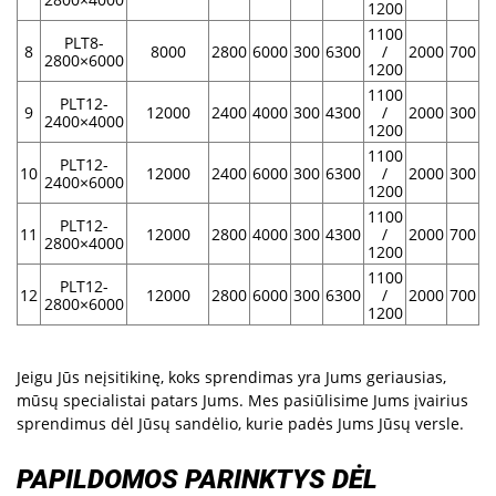
1200
1100
PLT8-
8
8000
2800
6000
300
6300
/
2000
700
2800×6000
1200
1100
PLT12-
9
12000
2400
4000
300
4300
/
2000
300
2400×4000
1200
1100
PLT12-
10
12000
2400
6000
300
6300
/
2000
300
2400×6000
1200
1100
PLT12-
11
12000
2800
4000
300
4300
/
2000
700
2800×4000
1200
1100
PLT12-
12
12000
2800
6000
300
6300
/
2000
700
2800×6000
1200
Jeigu Jūs neįsitikinę, koks sprendimas yra Jums geriausias,
mūsų specialistai patars Jums. Mes pasiūlisime Jums įvairius
sprendimus dėl Jūsų sandėlio, kurie padės Jums Jūsų versle.
PAPILDOMOS PARINKTYS DĖL