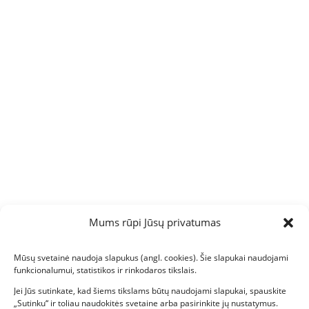
Mums rūpi Jūsų privatumas
Mūsų svetainė naudoja slapukus (angl. cookies). Šie slapukai naudojami
funkcionalumui, statistikos ir rinkodaros tikslais.
Jei Jūs sutinkate, kad šiems tikslams būtų naudojami slapukai, spauskite
„Sutinku“ ir toliau naudokitės svetaine arba pasirinkite jų nustatymus.