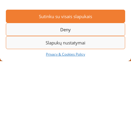
Sutinku su visais slapukais
Deny
Slapukų nustatymai
Privacy & Cookies Policy
NAUJAS PROJEKTAS: MODULINĖ
PAKROVIMO PLATFORMA SU 10
PAKROVIMO VIETŲ
Didėjant transportavimo apimtims, įmonės ieško
sprendimų, kaip padidinti sandėlio pralaidumą
neatliekant didelės apimties rekonstrukcijos darbų.