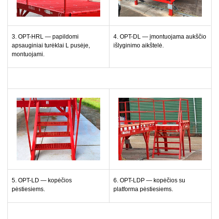
4. OPT-DL — įmontuojama aukščio
3. OPT-HRL — papildomi
išlyginimo aikštelė.
apsauginiai turėklai L pusėje,
montuojami.
5. OPT-LD — kopėčios
6. OPT-LDP — kopėčios su
pėstiesiems.
platforma pėstiesiems.