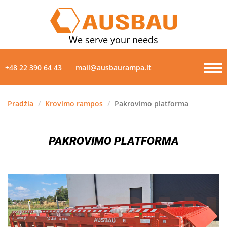
We serve your needs
+48 22 390 64 43
mail@ausbaurampa.lt
Pradžia
/
Krovimo rampos
/
Pakrovimo platforma
PRODUKTAI
PAKROVIMO PLATFORMA
APIE MUS
NAUJIENOS
GALERIJA
KONTAKTAI