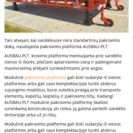
Tais atvejais, kai sandėliuose nėra standartinių pakrovimo
dokų, naudojama pakrovimo platforma AUSBAU-PLT.
AUSBAU-PLT krovimo platforma montuojama prie sandėlio
sienos iš išorės, plečiant aptarnavimo zoną ir palengvinant
manevravimą artėjant sunkvežimiams prie angos.
Modulinė
pakrovimo platforma
gali būti sudaryta iš vienos
platformos arba gali savo komplektacijoje turėti atskirus
sujungimo modelius, kurie suteikia prieigą prie transporto
elementų, kopėčių, laiptelių ir pakrovimo tiltų. Kadangi
AUSBAU-PLT modulinė pakrovimo platformą skaitosi
surenkamą konstrukciją, jei reikia, ją galima perkelti sandėlio
teritorijoje arba už jo ribų.
Modulinė pakrovimo platforma gali būti sudaryta iš vienos
platformos arba gali savo komplektacijoje turėti atskirus