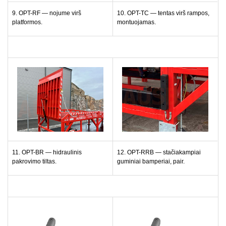
9. OPT-RF — nojume virš
10. OPT-TC — tentas virš rampos,
platformos.
montuojamas.
11. OPT-BR — hidraulinis
12. OPT-RRB — stačiakampiai
pakrovimo tiltas.
guminiai bamperiai, pair.