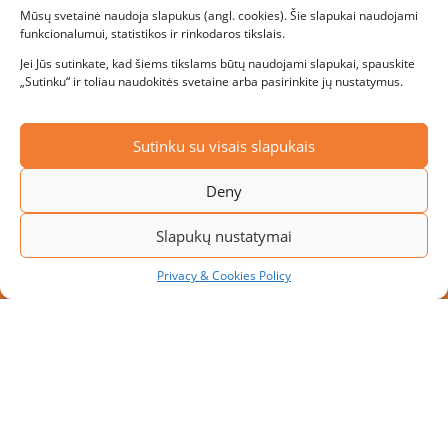
Mūsų svetainė naudoja slapukus (angl. cookies). Šie slapukai naudojami
funkcionalumui, statistikos ir rinkodaros tikslais.
Jei Jūs sutinkate, kad šiems tikslams būtų naudojami slapukai, spauskite
„Sutinku“ ir toliau naudokitės svetaine arba pasirinkite jų nustatymus.
Sutinku su visais slapukais
Deny
Slapukų nustatymai
Privacy & Cookies Policy
NAUJAS PROJEKTAS: MODULINĖ
PAKROVIMO PLATFORMA SU 10
PAKROVIMO VIETŲ
Didėjant transportavimo apimtims, įmonės ieško