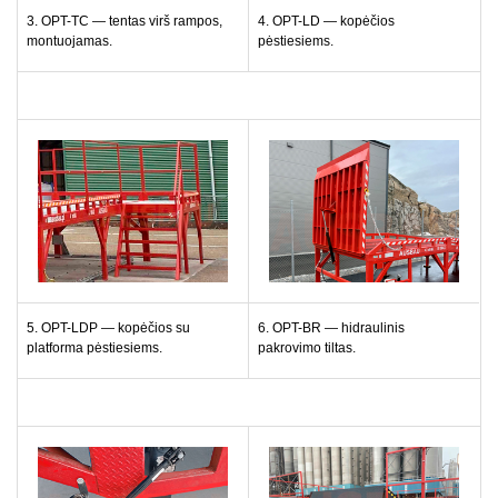
3. OPT-TC — tentas virš rampos,
4. OPT-LD — kopėčios
montuojamas.
pėstiesiems.
5. OPT-LDP — kopėčios su
6. OPT-BR — hidraulinis
platforma pėstiesiems.
pakrovimo tiltas.