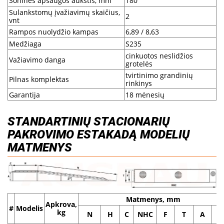
Šoninės apsaugos aukštis, mm
180
Sulankstomų įvažiavimų skaičius,
2
vnt
Rampos nuolydžio kampas
6,89 / 8,63
Medžiaga
S235
cinkuotos neslidžios
Važiavimo danga
grotelės
tvirtinimo grandinių
Pilnas komplektas
rinkinys
Garantija
18 mėnesių
STANDARTINIŲ STACIONARIŲ
PAKROVIMO ESTAKADĄ MODELIŲ
MATMENYS
Matmenys, mm
Apkrova,
#
Modelis
kg
N
H
C
NHС
F
T
A
a°