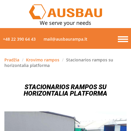
We serve your needs
+48 22 390 64 43
mail@ausbaurampa.lt
Pradžia
/
Krovimo rampos
/
Stacionarios rampos su
horizontalia platforma
PRODUKTAI
APIE MUS
STACIONARIOS RAMPOS SU
HORIZONTALIA PLATFORMA
NAUJIENOS
GALERIJA
KONTAKTAI