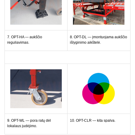
7. OPT-HA — aukščio
8. OPT-DL — įmontuojama aukščio
reguliavimas.
išlyginimo aikštelė.
9. OPT-WL — pora ratų dėl
10. OPT-CLR — kita spalva.
lokalaus judėjimo.