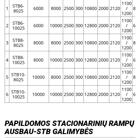
1100
STB6-
1
6000
8000
2500
300
10800
2000
2120
/
8.6
8025
1200
1100
STB6-
2
6000
10000
2500
300
12800
2000
2120
/
6.8
10025
1200
1100
STB8-
3
8000
8000
2500
300
10800
2000
2120
/
8.6
8025
1200
1100
STB8-
4
8000
10000
2500
300
12800
2000
2120
/
6.8
10025
1200
1100
STB10-
5
10000
8000
2500
300
10800
2000
2120
/
8.6
8025
1200
1100
STB10-
6
10000
10000
2500
300
12800
2000
2120
/
6.8
10025
1200
PAPILDOMOS STACIONARINIŲ RAMPŲ
AUSBAU-STB GALIMYBĖS