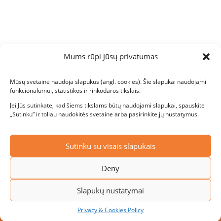
Mums rūpi Jūsų privatumas
Mūsų svetainė naudoja slapukus (angl. cookies). Šie slapukai naudojami
funkcionalumui, statistikos ir rinkodaros tikslais.
Jei Jūs sutinkate, kad šiems tikslams būtų naudojami slapukai, spauskite
„Sutinku“ ir toliau naudokitės svetaine arba pasirinkite jų nustatymus.
Sutinku su visais slapukais
Deny
Slapukų nustatymai
Privacy & Cookies Policy