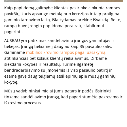
Kaip papildomą galimybę klientas pasirinko cinkuotą rampos
paviršių, kuris apsaugo metalą nuo korozijos ir taip prailgina
gaminio tarnavimo laiką, išlaikydamas prekinę išvaizdą. Be to,
rampą buvo įrengta papildoma pora ratų stabilumui
pagerinti.
AUSBAU yra patikimas sandėliavimo įrangos gamintojas ir
tiekėjas. Įrangą tiekiame į daugiau kaip 35 pasaulio šalis.
Gaminame
mobilios krovimo rampos pagal užsakymą
,
atitinkančias bet kokius klientų reikalavimus. Dirbame
siekdami kokybės ir rezultatų. Turime ilgametę
bendradarbiavimo su įmonėmis iš viso pasaulio patirtį ir
esame gavę daug teigiamų atsiliepimų apie mūsų gaminių
kokybę.
Mūsų vadybininkai mielai jums patars ir padės išsirinkti
tinkamą sandėliavimo įrangą, kad pagerintumėte pakrovimo ir
iškrovimo procesus.