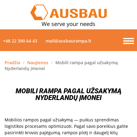
We serve your needs
+48 22 390 64 43
mail@ausbaurampa.lt
Pradžia
/
Naujienos
/
Mobili rampa pagal užsakymą
Nyderlandų įmonei
PRODUKTAI
APIE MUS
MOBILI RAMPA PAGAL UŽSAKYMĄ
NYDERLANDŲ ĮMONEI
NAUJIENOS
GALERIJA
Mobilios rampos pagal užsakymą — puikus sprendimas
logistikos procesams optimizuoti. Pagal savo poreikius galite
pasirinkti krovos pajėgumą, rampos plotį ir daugelį kitų
KONTAKTAI