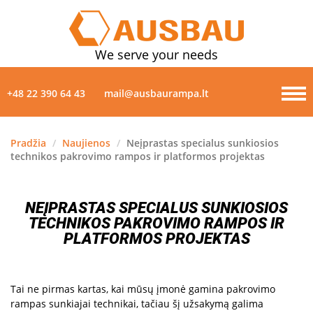
We serve your needs
+48 22 390 64 43
mail@ausbaurampa.lt
Pradžia
/
Naujienos
/
Neįprastas specialus sunkiosios
technikos pakrovimo rampos ir platformos projektas
PRODUKTAI
APIE MUS
NEĮPRASTAS SPECIALUS SUNKIOSIOS
TECHNIKOS PAKROVIMO RAMPOS IR
NAUJIENOS
PLATFORMOS PROJEKTAS
GALERIJA
Tai ne pirmas kartas, kai mūsų įmonė gamina pakrovimo
KONTAKTAI
rampas sunkiajai technikai, tačiau šį užsakymą galima