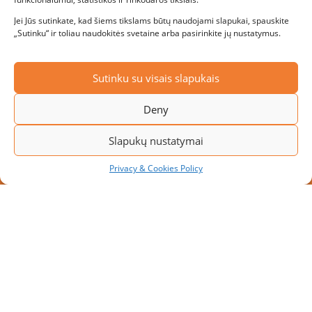
Jei Jūs sutinkate, kad šiems tikslams būtų naudojami slapukai, spauskite
„Sutinku“ ir toliau naudokitės svetaine arba pasirinkite jų nustatymus.
Sutinku su visais slapukais
Deny
Slapukų nustatymai
Privacy & Cookies Policy
NAUJAS PROJEKTAS: MODULINĖ
PAKROVIMO PLATFORMA SU 10
PAKROVIMO VIETŲ
Didėjant transportavimo apimtims, įmonės ieško
sprendimų, kaip padidinti sandėlio pralaidumą
neatliekant didelės apimties rekonstrukcijos darbų.