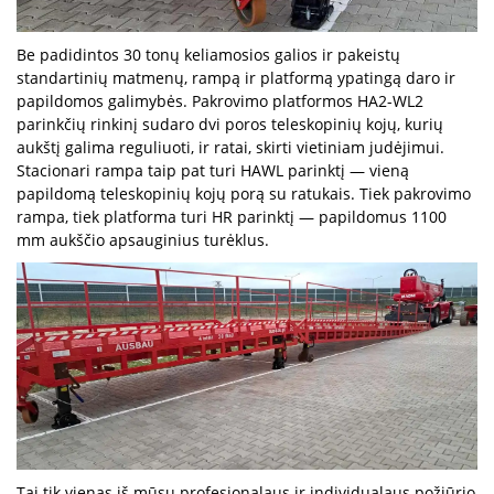
Be padidintos 30 tonų keliamosios galios ir pakeistų
standartinių matmenų, rampą ir platformą ypatingą daro ir
papildomos galimybės. Pakrovimo platformos HA2-WL2
parinkčių rinkinį sudaro dvi poros teleskopinių kojų, kurių
aukštį galima reguliuoti, ir ratai, skirti vietiniam judėjimui.
Stacionari rampa taip pat turi HAWL parinktį — vieną
papildomą teleskopinių kojų porą su ratukais. Tiek pakrovimo
rampa, tiek platforma turi HR parinktį — papildomus 1100
mm aukščio apsauginius turėklus.
Tai tik vienas iš mūsų profesionalaus ir individualaus požiūrio