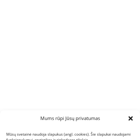
Mums rūpi Jūsų privatumas
Mūsų svetainė naudoja slapukus (angl. cookies). Šie slapukai naudojami
funkcionalumui, statistikos ir rinkodaros tikslais.