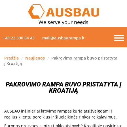
We serve your needs
+48 22 390 64 43
mail@ausbaurampa.lt
Pradžia
/
Naujienos
/
Pakrovimo rampa buvo pristatyta
į Kroatiją
PRODUKTAI
APIE MUS
PAKROVIMO RAMPA BUVO PRISTATYTA Į
KROATIJĄ
NAUJIENOS
GALERIJA
AUSBAU inžinieriai krovimo rampas kuria atsižvelgdami į
realius klientų poreikius ir šiuolaikinės rinkos reikalavimus.
KONTAKTAI
Europos prekybos centrų tinklo atstovybė Kroatijoje pasirinko