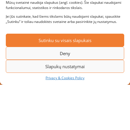
Mūsų svetainė naudoja slapukus (angl. cookies). Šie slapukai naudojami
funkcionalumui, statistikos ir rinkodaros tikslais.
Jei Jūs sutinkate, kad šiems tikslams būtų naudojami slapukai, spauskite
„Sutinku“ ir toliau naudokitės svetaine arba pasirinkite jų nustatymus.
Sutinku su visais slapukais
Deny
Slapukų nustatymai
Privacy & Cookies Policy
NAUJAS PROJEKTAS: MODULINĖ
PAKROVIMO PLATFORMA SU 10
PAKROVIMO VIETŲ
Didėjant transportavimo apimtims, įmonės ieško
sprendimų, kaip padidinti sandėlio pralaidumą